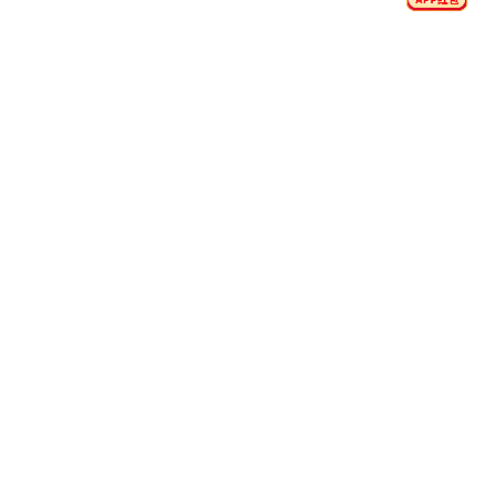
合理推测马刺相较于掘金更具胜算，这也为观众提供了一定
参考依据。
然而篮球比赛充满变数，无论是哪一方，都不能掉以轻心。
随着两位顶尖选手即将在赛场上展开激烈角逐，这无疑将是
一场值得期待、扣人心弦的精彩赛事！希望无论最终结果如
何，都能给观众带来视觉盛宴，同时也为未来NBA赛季的发
展增添新的话题讨论点。
分享到：
上一篇