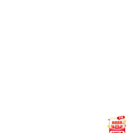
此外，对于年轻的新秀文班来说，以往对阵强敌获得胜利，
无疑会增强他的自信心。而对于经历过多次成功的大牌明星
如约基奇来说，对抗年轻力量时怎样调整自己的心理状态同
样至关重要。因此，两支球队间的不平衡心理博弈，也将成
为决定此役胜负的重要因素之一。
结合以上分析，我们可以看到历史交锋记录不仅体现了双方
实力上的差距，更深层次地反映出心理层面的微妙变化。这
一切都预示着即将到来的比赛绝非简单之事，各种元素都可
能左右最终结果。
总结：
通过上述四个方面深入剖析，我们可以清楚看到“文班与约基
奇正面交锋”这一焦点赛事背后的复杂性。从个人能力到团队
状态，再到战术风格及历史交锋记录，每一个细节都会直接
或间接影响着最终结果。同时，根据ESPN的数据分析，可以