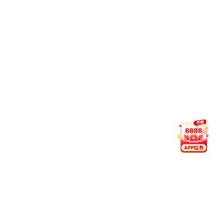
总之，通过举办这样的国际性赛事，不仅能够提高运动员竞
技水平，还能增强民众对女子足球关注度，让更多人加入到
这一运动中来，共同推动其蓬勃发展。
总结：
通过以上分析，我们可以看到，俄罗斯女足与中国女足之间
即将举行的热身赛，不仅是一次友谊竞技，更是促进文化交
流的重要契机。这种跨国界、跨文化的平台，有助于提升女
性体育项目的发展，也使得更多人意识到女子足球所蕴含的
无限潜力和价值。
未来，我们期待借助这样的活动实现多元化发展的目标，让
女子足球不仅在竞技层面取得成功，也能在社会层面获得广
泛认可，从而为全社会营造一个更加健康向上的氛围。让我
们共同期待这场精彩绝伦的比赛！