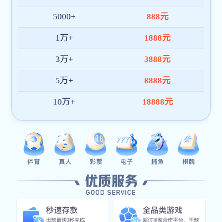
无疑是他们重建过程中的重要筹码。通过交易这一签位，球
队可以获得更多年轻球员或未来选秀权，从而加速重建进
程。
此外，奇才管理层也意识到，仅依靠现有核心球员无法带领
球队走出困境，因此需要借助外部力量来提升整体实力。这
种转变不仅仅是在人员上的调整，更是理念上的更新，他们
希望能通过交易找到合适的新鲜血液，为球队注入活力。
随着联盟其他球队不断调整策略和阵容，奇才若能顺利完成
交易，将可能在未来数年内取得更显著的发展。因此，他们
在考虑交易时，不仅要评估当下的利益，还需放眼长期建
设，以确保能够真正实现质变。
2、状元签的市场价值
作为整个选秀中最具分量的资产，状元签自然吸引了众多关