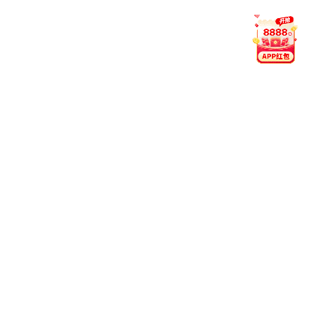
总结：
综上所述，华盛顿奇才欲交易状元签的问题涉及多个层面，
不仅是短期内为改善现有阵容做出的选择，更是关系到其长
期发展的战略布局。在这个过程中，各方势力纷纷涌现，加
剧了竞技体育中的不确定性，也让我们看到了联盟内部复杂
的人事关系及其背后的经济考量。
NBA是一项充满悬念和变化的不确定运动，每一次交易都可
能改变团队格局，而此次关于奇才能否成功交易状元签，无
疑将在今后数年内产生深远影响。因此，各支球队在面对这
种机会时，需要谨慎决策，把握好每一个细节，以确保最终
达到预期效果，实现双赢局面。
分享到：