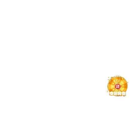
3、其他强队表现突出
与活塞形成鲜明对比的是，一些传统强队凭借稳定发挥和丰
富经验正在稳步推进。他们不仅充分利用了自身阵容深度，
还通过灵活多变的战术体系来应对不同风格的对手。例如，
目前排名前列的凯尔特人，他们凭借着全能型球员韦斯特布
鲁克及塔图姆等核心球员，不断创造进攻机会，同时强化防
守，让每场比赛都充满紧张感和观赏性。
另外，雄鹿作为卫冕冠军，其内线巨兽字母哥无疑是对手最
为忌惮的人物。他凭借超强身体素质与技术水平，不仅能够
完成高效得分，还能为 teammates 创造良好的投篮机会。
这种全能型选手使得雄鹿在关键时刻往往占据主动权，从而
轻松拿下不少胜利。
同时，热火也不甘示弱，他们通过不断磨合阵容，以及主教