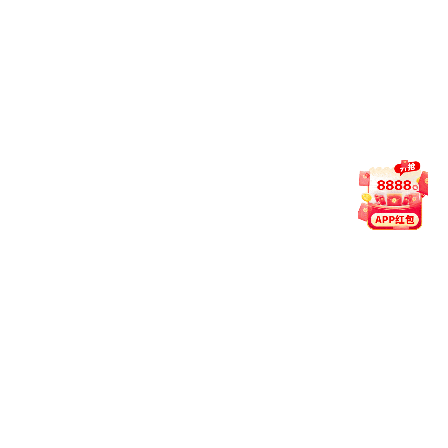
网络。如仍有问题，可尝试切换清晰度或联系平台客服排
查设备兼容性。
6
如何联系客服？支持哪些语言？
我们提供 7×24 小时在线服务，支持中文、英文、马来语
三语交流。您可通过官网 Live Chat、Telegram 或
WhatsApp 快速联系人工客服。
用户评分
4.9 / 5.0
200 万+ 次下载