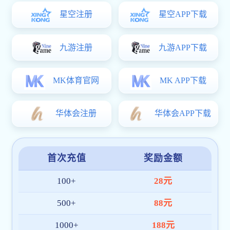
了本地化技术与客服团队，确保每位用户都能获得便捷、可
靠的服务体验。
截至目前，星空xk体育 已拥有超
100 万+
注册用户，服务网
络覆盖十余国家与地区，日均访问量持续增长，深受广大体
育爱好者喜爱。
我们将继续秉持“
技术创新、用户至上、安全高效
”的理念，
持续优化产品架构与内容体验，致力于成为全球领先的XK星
空·(体育中国)官方网站平台。