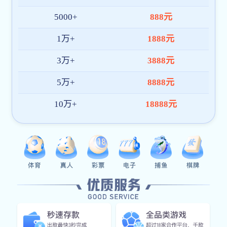
星空xk体育全站App