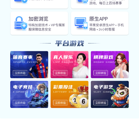
我们推出的原生应用覆盖体育、电竞等热门内容，支持赛事
查看、数据浏览与多端同步，结合高清直播与智能提醒，为
用户带来高效、流畅的体验。
体育App
聚合热门体育赛事，覆盖足球、篮球、电竞等领域，提供数
据查询、直播内容与资讯提醒，助您快速掌握赛场动向。