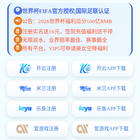
下载APP
星空xk体育公司简介
星空xk体育
是一家面向全球市场的综合体育赛事直播与数据
服务平台，专注于为体育迷打造高品质的数字化观赛体验。
我们整合
高清赛事直播、数据分析、多终端同步
等核心功
能，为用户提供一站式的XK星空·(体育中国)官方网站服务。
平台通过多项国际安全认证，系统架构稳定高效，全面适配
APP、PC 和移动网页端。在东南亚、中东、欧洲等区域建立