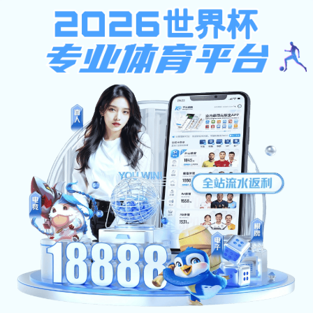
注册入口
星空XK体育
· 体育观看更便
捷
连接你的赛事视野，打造球迷专属的数字主场。
星空xk体
育网页版
提供多终端支持、高清视频、 实时比分与赛事推
荐，让你随时随地畅享体育内容。
网页端入口