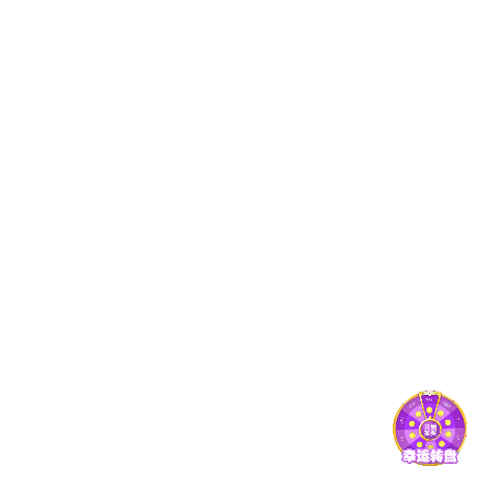
身份验证
网络防护
多因子登录、行为识
WAF规则、异常流量识
别、设备绑定
别、服务稳定性保障
安全核心
数据加密
行为审计
字段加密、权限分级、
关键操作日志、行为追
存储隔离
踪、风险溯源支持